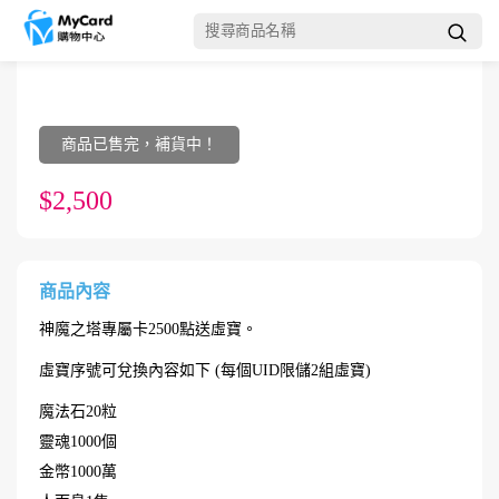
商品已售完，補貨中！
$2,500
商品內容
神魔之塔專屬卡2500點送虛寶。
虛寶序號可兌換內容如下 (每個UID限儲2組虛寶)
魔法石20粒
靈魂1000個
金幣1000萬