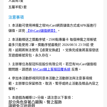
人面鳥1隻
五屬羊駝1套
注意事項
1. 本活動可使用神魔之塔MyCard網頁儲值方式或APK版進行
儲值，詳見
【MyCard儲值網頁】
。
2. 本活動贈送之獎勵序號，2500點專屬卡 每個神魔之塔帳號
最多只能使用 2筆，獎勵序號最晚於 2026/08/31 23:59前 使
用，逾期將無法使用【虛寶兌換處】。兌換完成後將直接發送
至遊戲帳號背包，永久存在。
3. 主辦單位為智冠科技股份有限公司，若您有MyCard儲值相
關問題，請透過
MyCard線上客服回覆系統
反應。
4. 參加本活動即視同同意本活動之活動辦法與注意事項規
範，主辦單位保留修改、取消、暫停或終止活動及贈品內容之
權利。
5. 本遊戲為輔導12+分級，請注意以下事項：
部分角色穿著凸顯胸、臀之服飾
請避免沉迷遊戲