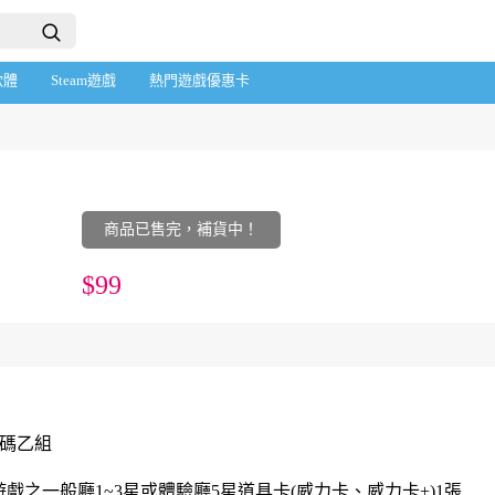
軟體
Steam遊戲
熱門遊戲優惠卡
商品已售完，補貨中！
$99
密碼乙組
戲之一般廳1~3星或體驗廳5星道具卡(威力卡、威力卡+)1張