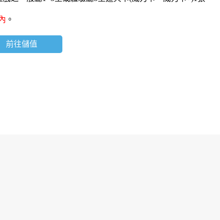
內
。
前往儲值