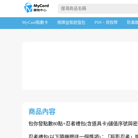
首頁
棋牌益智超值包
包你發
MyCard點數卡
棋牌益智超值包
PSN、貝殼幣
防毒
商品內容
包你發點數80點+忍者禮包(含道具卡)儲值序號與
忍者禮包(以下隨機贈送一個獎項)：「狐影忍者」遊