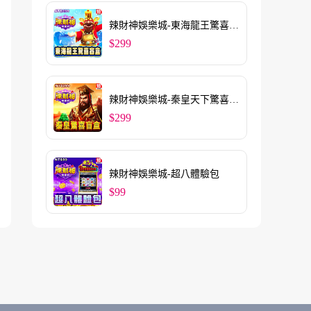
辣財神娛樂城-東海龍王驚喜盲
盒
$299
辣財神娛樂城-秦皇天下驚喜盲
盒
$299
辣財神娛樂城-超八體驗包
$99