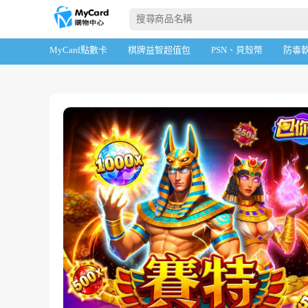
首頁
棋牌益智超值包
包你發
MyCard點數卡
棋牌益智超值包
PSN、貝殼幣
防毒