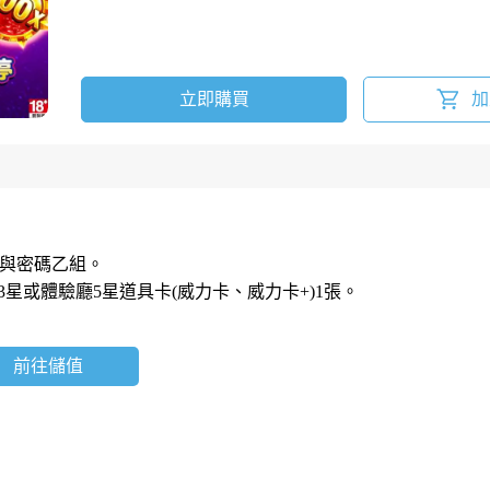
立即購買
加
號與密碼乙組。
3星或體驗廳5星道具卡(威力卡、威力卡+)1張。
前往儲值