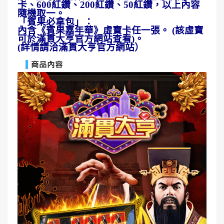
卡、600紅鑽、200紅鑽、50紅鑽，以上內容
隨機取一。
「賓果必拿包」：
內含《賓果嘉年華》虛寶卡任一張。 (該虛寶
可於滿貫大亨官方網站查看)。
(詳情請洽滿貫大亨官方網站）