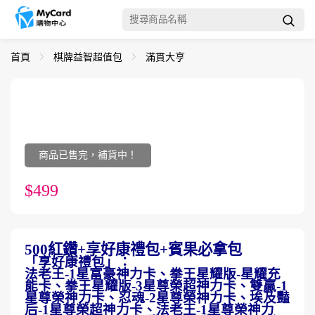
首頁
棋牌益智超值包
滿貫大亨
商品已售完，補貨中！
$499
500紅鑽+享好康禮包+賓果必拿包
「享好康禮包」：
法老王-1星富豪神力卡、拳王星耀版-星耀充
能卡、拳王星耀版-3星尊榮超神力卡、雙贏-1
星尊榮神力卡、忍魂-2星尊榮神力卡、埃及豔
后-1星尊榮超神力卡、法老王-1星尊榮神力