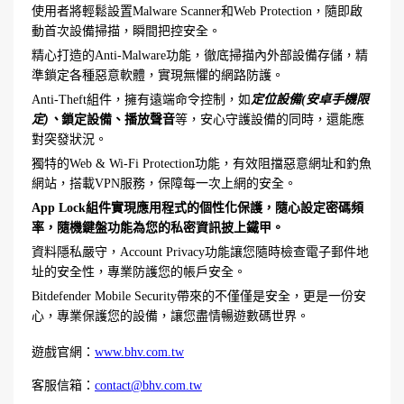
使用者將輕鬆設置Malware Scanner和Web Protection，隨即啟
動首次設備掃描，瞬間把控安全。
精心打造的Anti-Malware功能，徹底掃描內外部設備存儲，精
準鎖定各種惡意軟體，實現無懼的網路防護。
Anti-Theft組件，擁有遠端命令控制，如
定位設備(安卓手機限
定)、
鎖定設備、播放聲音
等，安心守護設備的同時，還能應
對突發狀況。
獨特的Web & Wi-Fi Protection功能，有效阻擋惡意網址和釣魚
網站，搭載VPN服務，保障每一次上網的安全。
App Lock組件實現應用程式的個性化保護，隨心設定密碼頻
率，隨機鍵盤功能為您的私密資訊披上鐵甲。
資料隱私嚴守，Account Privacy功能讓您隨時檢查電子郵件地
址的安全性，專業防護您的帳戶安全。
Bitdefender Mobile Security帶來的不僅僅是安全，更是一份安
心，專業保護您的設備，讓您盡情暢遊數碼世界。
遊戲官網：
www.bhv.com.tw
客服信箱：
contact@bhv.com.tw