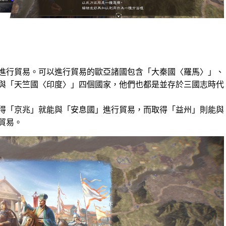
進行貿易。可以進行貿易的歐亞諸國包含「大秦國〈羅馬〉」、
與「天竺國〈印度〉」四個國家，他們也都是並存於三國志時代
得「京兆」就能與「安息國」進行貿易，而取得「益州」則能與
貿易。