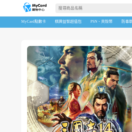
首頁
Steam遊戲
三國志14
MyCard點數卡
棋牌益智超值包
PSN、貝殼幣
防毒