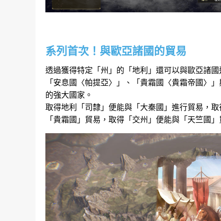
系列首次！與歐亞諸國的貿易
透過獲得特定「州」的「地利」還可以與歐亞諸國
「安息國〈帕提亞〉」、「貴霜國〈貴霜帝國〉」
的強大國家。
取得地利「司隸」便能與「大秦國」進行貿易，取
「貴霜國」貿易，取得「交州」便能與「天竺國」